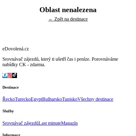
Oblast nenalezena
← Zpět na destinace
eDovolená.cz
Srovnávač zájezdů, který ti ušetří čas i peníze. Porovnáváme
nabídky CK - zdarma.
Destinace
Řecko
Turecko
Egypt
Bulharsko
Tunisko
Všechny destinace
Služby
Srovnávač zájezdů
Last minute
Magazín
Informace