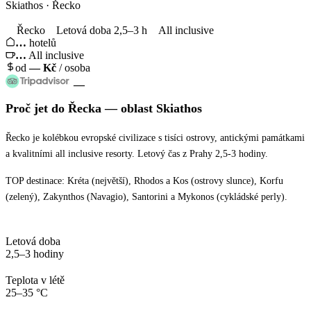
Skiathos · Řecko
Řecko
Letová doba 2,5–3 h
All inclusive
…
hotelů
…
All inclusive
od
—
Kč
/ osoba
—
Proč jet
do Řecka
— oblast
Skiathos
Řecko je kolébkou evropské civilizace s tisíci ostrovy, antickými památkami
a kvalitními all inclusive resorty. Letový čas z Prahy 2,5-3 hodiny.
TOP destinace: Kréta (největší), Rhodos a Kos (ostrovy slunce), Korfu
(zelený), Zakynthos (Navagio), Santorini a Mykonos (cykládské perly).
Letová doba
2,5–3 hodiny
Teplota v létě
25–35 °C