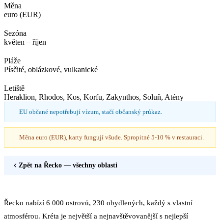
Měna
euro (EUR)
Sezóna
květen – říjen
Pláže
Písčité, oblázkové, vulkanické
Letiště
Heraklion, Rhodos, Kos, Korfu, Zakynthos, Soluň, Atény
EU občané nepotřebují vízum, stačí občanský průkaz.
Měna euro (EUR), karty fungují všude. Spropitné 5-10 % v restauraci.
Zpět na
Řecko
— všechny oblasti
Řecko nabízí 6 000 ostrovů, 230 obydlených, každý s vlastní
atmosférou. Kréta je největší a nejnavštěvovanější s nejlepší