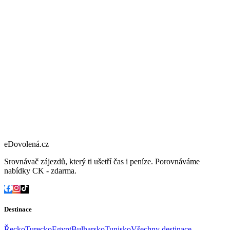
eDovolená.cz
Srovnávač zájezdů, který ti ušetří čas i peníze. Porovnáváme
nabídky CK - zdarma.
Destinace
Řecko
Turecko
Egypt
Bulharsko
Tunisko
Všechny destinace