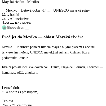
Mayská riviéra · Mexiko
Mexiko
Letová doba ~14 h
UNESCO mayské ruiny
…
hotelů
…
All inclusive
od
—
Kč
/ osoba
—
Proč jet
do Mexika
— oblast
Mayská riviéra
Mexiko — Karibské pobřeží Riviera Maya s bílými plážemi Cancúnu,
tyrkysovým mořem, UNESCO mayskými ruinami Chichen Itza a
podzemními cenote.
Ideální pro all inclusive dovolenou. Tulum, Playa del Carmen, Cozumel —
kombinace pláže a kultury.
Letová doba
~14 hodin (s přestupem)
Teplota
26–32 °C celoročně