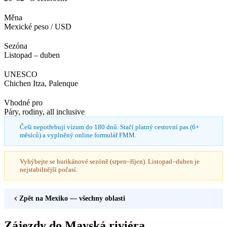
Měna
Mexické peso / USD
Sezóna
Listopad – duben
UNESCO
Chichen Itza, Palenque
Vhodné pro
Páry, rodiny, all inclusive
Češi nepotřebují vízum do 180 dnů. Stačí platný cestovní pas (6+
měsíců) a vyplněný online formulář FMM.
Vyhýbejte se hurikánové sezóně (srpen–říjen). Listopad–duben je
nejstabilnější počasí.
Zpět na
Mexiko
— všechny oblasti
Zájezdy do Mayská riviéra