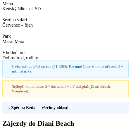
Měna
Keňský šilink / USD
Sezóna safari
Červenec – říjen
Park
Masai Mara
Vhodné pro
Dobrodruzi, rodiny
E-visa online před cestou (51 USD). Povinné žluté zimnice očkování +
antimalarika.
Nejlepší kombinace: 5-7 dní safari + 5-7 dní pláž (Diani Beach,
Mombasa).
Zpět na
Keňa
— všechny oblasti
Zájezdy do Diani Beach