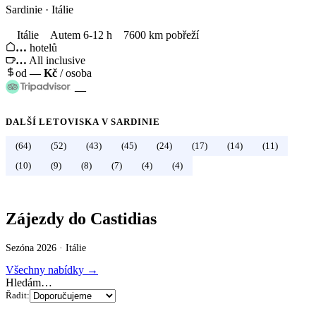
Sardinie
·
Itálie
Itálie
Autem 6-12 h
7600 km pobřeží
…
hotelů
…
All inclusive
od
—
Kč
/ osoba
—
DALŠÍ LETOVISKA V
SARDINIE
(64)
(52)
(43)
(45)
(24)
(17)
(14)
(11)
←
Itálie
(10)
(9)
(8)
(7)
(4)
(4)
Zájezdy do Castidias
Sezóna 2026 ·
Itálie
Všechny nabídky →
Hledám…
Řadit: