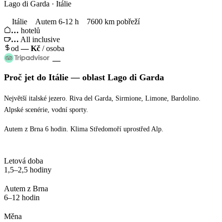
Lago di Garda · Itálie
Itálie
Autem 6-12 h
7600 km pobřeží
…
hotelů
…
All inclusive
od
—
Kč
/ osoba
—
Proč jet
do Itálie
— oblast
Lago di Garda
Největší italské jezero. Riva del Garda, Sirmione, Limone, Bardolino.
Alpské scenérie, vodní sporty.
Autem z Brna 6 hodin. Klima Středomoří uprostřed Alp.
Letová doba
1,5–2,5 hodiny
Autem z Brna
6–12 hodin
Měna