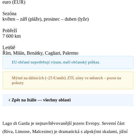
euro (EUR)
Sezóna
květen – září (pláže), prosinec – duben (lyže)
Pobřeží
7 600 km
Letiště
Řím, Milán, Benátky, Cagliari, Palermo
EU občané nepotřebují vízum, stačí občanský průkaz.
Mýtné na dálnicích (~25 €/směr). ZTL zóny ve městech – pozor na
pokuty.
Zpět na
Itálie
— všechny oblasti
Lago di Garda je nejnavštěvovanější jezero Evropy. Severní část
(Riva, Limone, Malcesine) je dramatická s alpskými skalami, jižní