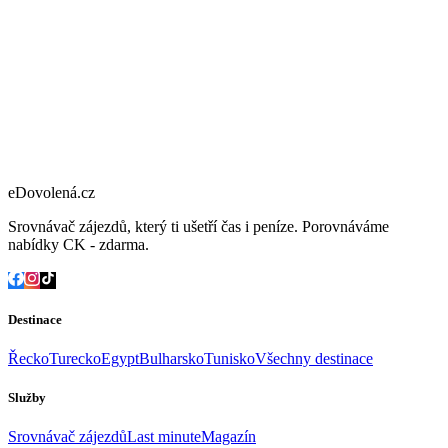
eDovolená.cz
Srovnávač zájezdů, který ti ušetří čas i peníze. Porovnáváme
nabídky CK - zdarma.
Destinace
Řecko
Turecko
Egypt
Bulharsko
Tunisko
Všechny destinace
Služby
Srovnávač zájezdů
Last minute
Magazín