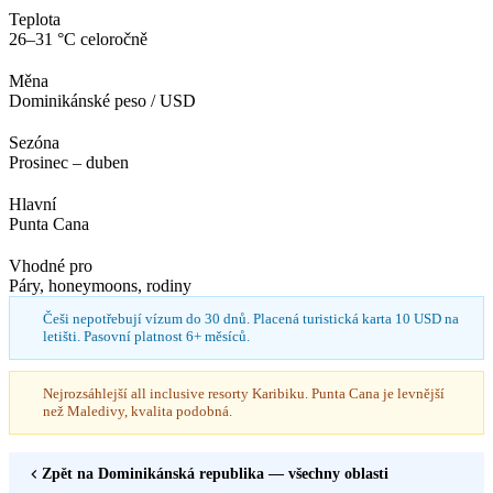
Teplota
26–31 °C celoročně
Měna
Dominikánské peso / USD
Sezóna
Prosinec – duben
Hlavní
Punta Cana
Vhodné pro
Páry, honeymoons, rodiny
Češi nepotřebují vízum do 30 dnů. Placená turistická karta 10 USD na
letišti. Pasovní platnost 6+ měsíců.
Nejrozsáhlejší all inclusive resorty Karibiku. Punta Cana je levnější
než Maledivy, kvalita podobná.
Zpět na
Dominikánská republika
— všechny oblasti