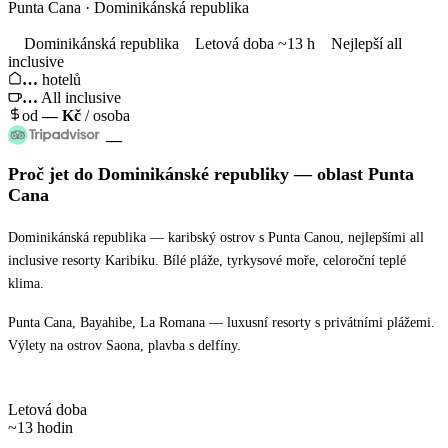
Punta Cana · Dominikánská republika
Dominikánská republika
Letová doba ~13 h
Nejlepší all
inclusive
…
hotelů
…
All inclusive
od
—
Kč
/ osoba
—
Proč jet
do Dominikánské republiky
— oblast
Punta
Cana
Dominikánská republika — karibský ostrov s Punta Canou, nejlepšími all
inclusive resorty Karibiku. Bílé pláže, tyrkysové moře, celoroční teplé
klima.
Punta Cana, Bayahibe, La Romana — luxusní resorty s privátními plážemi.
Výlety na ostrov Saona, plavba s delfíny.
Letová doba
~13 hodin