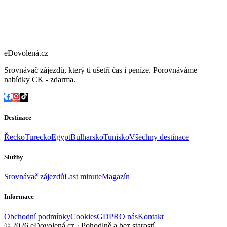
eDovolená.cz
Srovnávač zájezdů, který ti ušetří čas i peníze. Porovnáváme
nabídky CK - zdarma.
Destinace
Řecko
Turecko
Egypt
Bulharsko
Tunisko
Všechny destinace
Služby
Srovnávač zájezdů
Last minute
Magazín
Informace
Obchodní podmínky
Cookies
GDPR
O nás
Kontakt
© 2026 eDovolená.cz · Pohodlně a bez starostí
Všechna práva