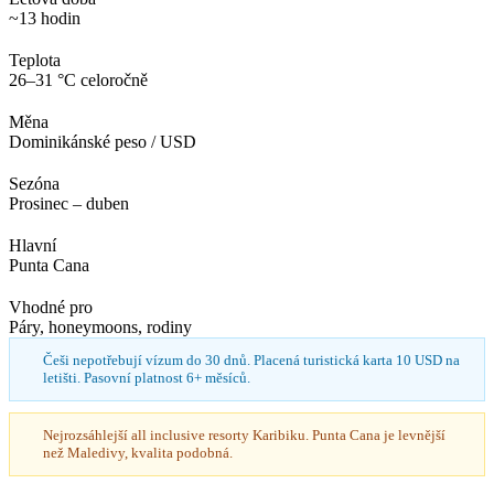
~13 hodin
Teplota
26–31 °C celoročně
Měna
Dominikánské peso / USD
Sezóna
Prosinec – duben
Hlavní
Punta Cana
Vhodné pro
Páry, honeymoons, rodiny
Češi nepotřebují vízum do 30 dnů. Placená turistická karta 10 USD na
letišti. Pasovní platnost 6+ měsíců.
Nejrozsáhlejší all inclusive resorty Karibiku. Punta Cana je levnější
než Maledivy, kvalita podobná.