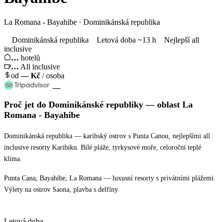
La Romana - Bayahibe · Dominikánská republika
Dominikánská republika
Letová doba ~13 h
Nejlepší all
inclusive
…
hotelů
…
All inclusive
od
—
Kč
/ osoba
—
Proč jet
do Dominikánské republiky
— oblast
La
Romana - Bayahibe
Dominikánská republika — karibský ostrov s Punta Canou, nejlepšími all
inclusive resorty Karibiku. Bílé pláže, tyrkysové moře, celoroční teplé
klima.
Punta Cana, Bayahibe, La Romana — luxusní resorty s privátními plážemi.
Výlety na ostrov Saona, plavba s delfíny.
Letová doba