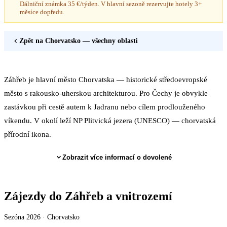
Dálniční známka 35 €/týden. V hlavní sezoně rezervujte hotely 3+
měsíce dopředu.
Zpět na
Chorvatsko
— všechny oblasti
Záhřeb je hlavní město Chorvatska — historické středoevropské
město s rakousko-uherskou architekturou. Pro Čechy je obvykle
zastávkou při cestě autem k Jadranu nebo cílem prodlouženého
víkendu. V okolí leží NP Plitvická jezera (UNESCO) — chorvatská
přírodní ikona.
Zobrazit více informací o dovolené
Zájezdy do Záhřeb a vnitrozemí
Sezóna 2026 ·
Chorvatsko