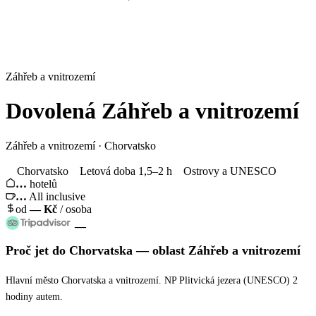
Záhřeb a vnitrozemí
Dovolená
Záhřeb a vnitrozemí
Záhřeb a vnitrozemí · Chorvatsko
Chorvatsko
Letová doba 1,5–2 h
Ostrovy a UNESCO
…
hotelů
…
All inclusive
od
—
Kč
/ osoba
—
Proč jet
do Chorvatska
— oblast
Záhřeb a vnitrozemí
Hlavní město Chorvatska a vnitrozemí. NP Plitvická jezera (UNESCO) 2
hodiny autem.