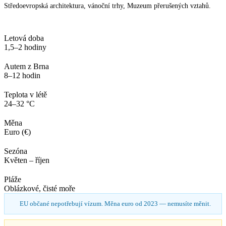
Středoevropská architektura, vánoční trhy, Muzeum přerušených vztahů.
Letová doba
1,5–2 hodiny
Autem z Brna
8–12 hodin
Teplota v létě
24–32 °C
Měna
Euro (€)
Sezóna
Květen – říjen
Pláže
Oblázkové, čisté moře
EU občané nepotřebují vízum. Měna euro od 2023 — nemusíte měnit.