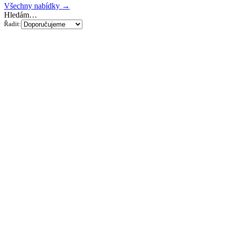
Všechny nabídky →
Hledám…
Řadit: