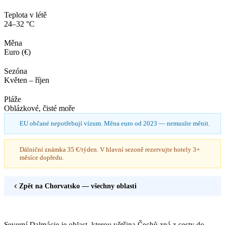
Teplota v létě
24–32 °C
Měna
Euro (€)
Sezóna
Květen – říjen
Pláže
Oblázkové, čisté moře
EU občané nepotřebují vízum. Měna euro od 2023 — nemusíte měnit.
Dálniční známka 35 €/týden. V hlavní sezoně rezervujte hotely 3+
měsíce dopředu.
Zpět na
Chorvatsko
— všechny oblasti
Severní Dalmácie je oblast, kterou většina Čechů zná z cesty do