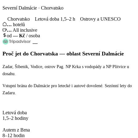
Severní Dalmácie · Chorvatsko
Chorvatsko
Letová doba 1,5–2 h
Ostrovy a UNESCO
…
hotelů
…
All inclusive
od
—
Kč
/ osoba
—
Proč jet
do Chorvatska
— oblast
Severní Dalmácie
Zadar, Šibenik, Vodice, ostrov Pag. NP Krka s vodopády a NP Plitvice u
dosahu.
Vstupní brána do Dalmácie pro letecké i autové dovolené. Sezónní lety do
Zadaru.
Letová doba
1,5–2 hodiny
Autem z Brna
8–12 hodin