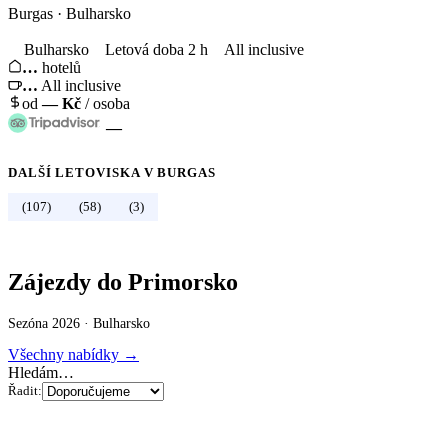
Burgas
·
Bulharsko
Bulharsko
Letová doba 2 h
All inclusive
…
hotelů
…
All inclusive
od
—
Kč
/ osoba
—
DALŠÍ LETOVISKA V
BURGAS
←
Bulharsko
(107)
(58)
(3)
Zájezdy do Primorsko
Sezóna 2026 ·
Bulharsko
Všechny nabídky →
Hledám…
Řadit: