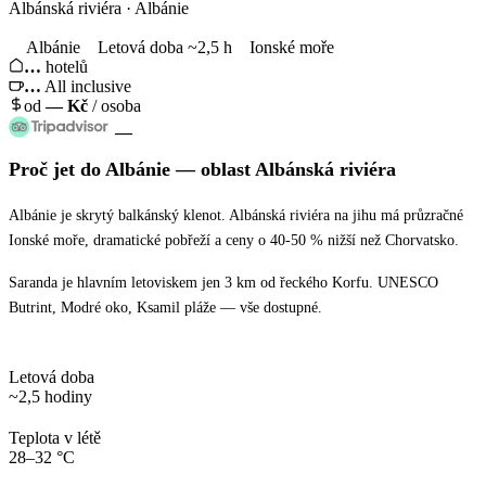
Albánská riviéra · Albánie
Albánie
Letová doba ~2,5 h
Ionské moře
…
hotelů
…
All inclusive
od
—
Kč
/ osoba
—
Proč jet
do Albánie
— oblast
Albánská riviéra
Albánie je skrytý balkánský klenot. Albánská riviéra na jihu má průzračné
Ionské moře, dramatické pobřeží a ceny o 40-50 % nižší než Chorvatsko.
Saranda je hlavním letoviskem jen 3 km od řeckého Korfu. UNESCO
Butrint, Modré oko, Ksamil pláže — vše dostupné.
Letová doba
~2,5 hodiny
Teplota v létě
28–32 °C